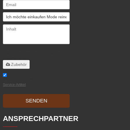
Unterstützt nur
.rar/.zip/.jpg/.png/.gif/.doc/.xls/.pdf,
maximal 20 MB
Zubehör
Stimme ich Service-Artikel zu,
Service-Artikel
SENDEN
ANSPRECHPARTNER