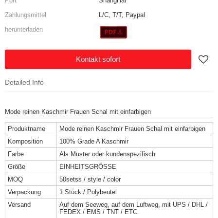
Port
ShangHai
Zahlungsmittel
L/C, T/T, Paypal
herunterladen
Kontakt sofort
Detailed Info
Mode reinen Kaschmir Frauen Schal mit einfarbigen
Produktname
Mode reinen Kaschmir Frauen Schal mit einfarbigen
Komposition
100% Grade A Kaschmir
Farbe
Als Muster oder kundenspezifisch
Größe
EINHEITSGRÖSSE
MOQ
50setss / style / color
Verpackung
1 Stück / Polybeutel
Versand
Auf dem Seeweg, auf dem Luftweg, mit UPS / DHL /
FEDEX / EMS / TNT / ETC