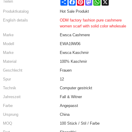
Share
Facebook
Pinterest
Mastodon
WhatsApp
X
Teilen
Produktkatalog
Hot Sale Produkt
English details
ODM factory fashion pure cashmere
women scarf with solid color wholesale
Marke
Ewsca Cashmere
Modell
EWA19W06
Marke
Ewsca Kaschmir
Material
100% Kaschmir
Geschlecht
Frauen
Spur
12
Technik
Computer gestrickt
Jahreszeit
Fall & Witner
Farbe
Angepasst
Ursprung
China
MOQ
100 Stück / Stil / Farbe