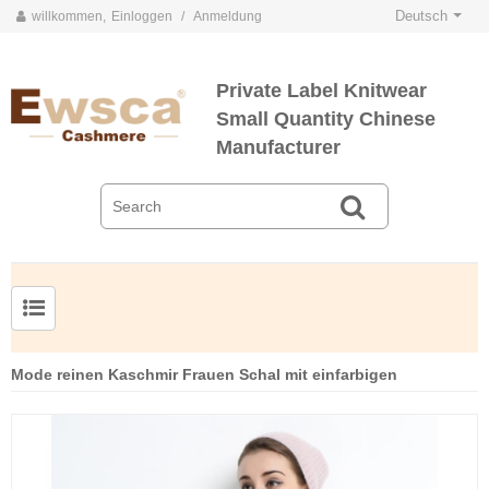
Deutsch
willkommen,
Einloggen
/
Anmeldung
Private Label Knitwear
Small Quantity Chinese
Manufacturer
Herrenpullover aus Kammgarnseide und Kaschmir
Mode reinen Kaschmir Frauen Schal mit einfarbigen