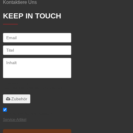
Kontaktiere Uns
KEEP IN TOUCH
Unterstützt nur
.rar/.zip/.jpg/.png/.gif/.doc/.xls/.pdf,
maximal 20 MB
Zubehör
Stimme ich Service-Artikel zu,
Service-Artikel