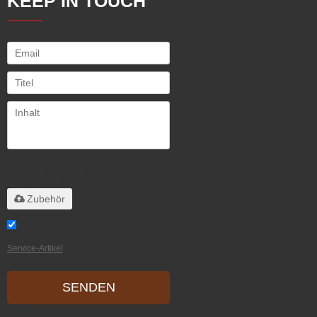
KEEP IN TOUCH
Unterstützt nur
.rar/.zip/.jpg/.png/.gif/.doc/.xls/.pdf,
maximal 20 MB
Zubehör
Stimme ich Service-Artikel zu,
Service-Artikel
SENDEN