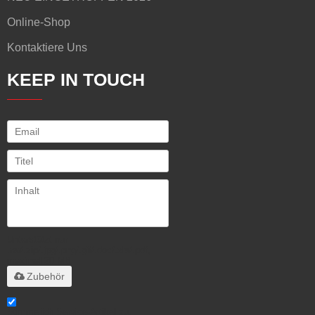
Online-Shop
Kontaktiere Uns
KEEP IN TOUCH
Unterstützt nur
.rar/.zip/.jpg/.png/.gif/.doc/.xls/.pdf,
maximal 20 MB
Zubehör
Stimme ich Service-Artikel zu,