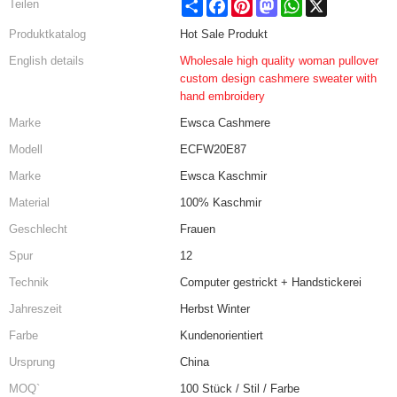
Share
Facebook
Pinterest
Mastodon
WhatsApp
X
Teilen
Produktkatalog
Hot Sale Produkt
English details
Wholesale high quality woman pullover
custom design cashmere sweater with
hand embroidery
Marke
Ewsca Cashmere
Modell
ECFW20E87
Marke
Ewsca Kaschmir
Material
100% Kaschmir
Geschlecht
Frauen
Spur
12
Technik
Computer gestrickt + Handstickerei
Jahreszeit
Herbst Winter
Farbe
Kundenorientiert
Ursprung
China
MOQ`
100 Stück / Stil / Farbe