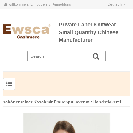
Deutsch
willkommen,
Einloggen
/
Anmeldung
Private Label Knitwear
Small Quantity Chinese
Manufacturer
Herrenpullover aus Kammgarnseide und Kaschmir
schöner reiner Kaschmir Frauenpullover mit Handstickerei