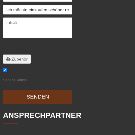
Unterstützt nur
.rar/.zip/.jpg/.png/.gif/.doc/.xls/.pdf,
maximal 20 MB
Zubehör
Stimme ich Service-Artikel zu,
Service-Artikel
SENDEN
ANSPRECHPARTNER