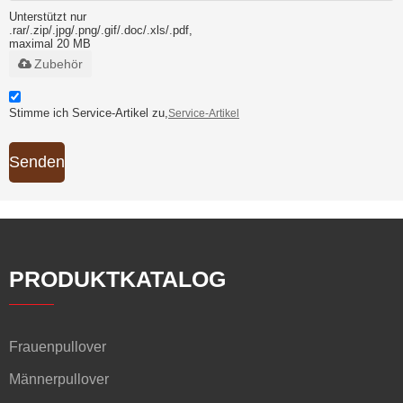
Unterstützt nur
.rar/.zip/.jpg/.png/.gif/.doc/.xls/.pdf,
maximal 20 MB
Zubehör
Stimme ich Service-Artikel zu,
Service-Artikel
Senden
PRODUKTKATALOG
Frauenpullover
Männerpullover