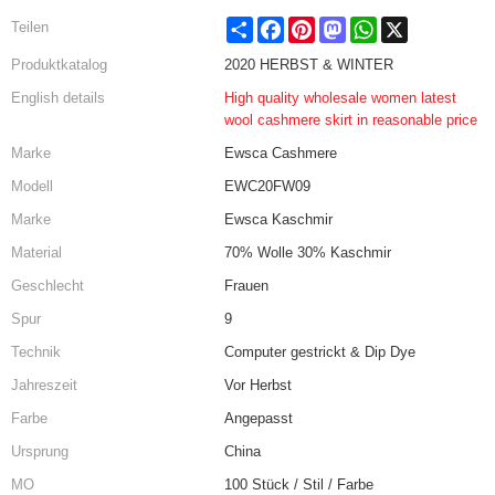
Share
Facebook
Pinterest
Mastodon
WhatsApp
X
Teilen
Produktkatalog
2020 HERBST & WINTER
English details
High quality wholesale women latest
wool cashmere skirt in reasonable price
Marke
Ewsca Cashmere
Modell
EWC20FW09
Marke
Ewsca Kaschmir
Material
70% Wolle 30% Kaschmir
Geschlecht
Frauen
Spur
9
Technik
Computer gestrickt & Dip Dye
Jahreszeit
Vor Herbst
Farbe
Angepasst
Ursprung
China
MO
100 Stück / Stil / Farbe