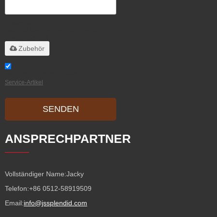
Unterstützt nur
.rar/.zip/.jpg/.png/.gif/.doc/.xls/.pdf,
maximal 20 MB
Zubehör
Stimme ich Service-Artikel zu,
Service-Artikel
SENDEN
ANSPRECHPARTNER
Vollständiger Name:
Jacky
Telefon:
+86 0512-58919509
Email:
info@jssplendid.com