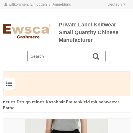
Deutsch
willkommen,
Einloggen
/
Anmeldung
Private Label Knitwear
Small Quantity Chinese
Manufacturer
Herrenpullover aus Kammgarnseide und Kaschmir
neues Design reines Kaschmir Frauenkleid mit schwarzer
Farbe