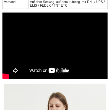
Versand
Auf dem Seeweg, auf dem Luftweg, mit DHL / UPS /
EMS / FEDEX / TNT ETC