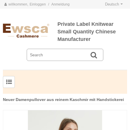
Deutsch
willkommen,
Einloggen
/
Anmeldung
Private Label Knitwear
Small Quantity Chinese
Manufacturer
Herrenpullover aus Kammgarnseide und Kaschmir
Neuer Damenpullover aus reinem Kaschmir mit Handstickerei