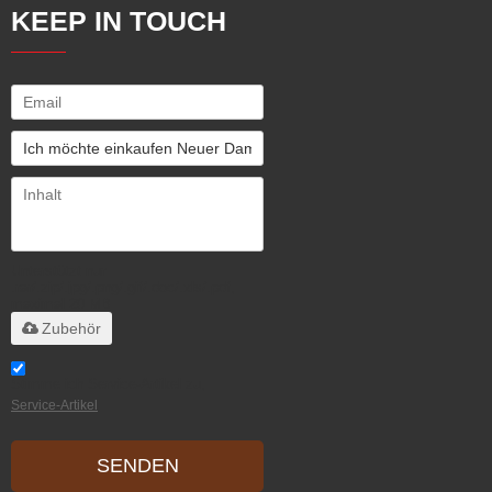
KEEP IN TOUCH
Unterstützt nur
.rar/.zip/.jpg/.png/.gif/.doc/.xls/.pdf,
maximal 20 MB
Zubehör
Stimme ich Service-Artikel zu,
Service-Artikel
SENDEN