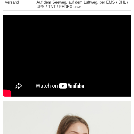
Versand
Auf dem Seeweg, auf dem Luftweg, per EMS / DHL /
UPS / TNT / FEDEX usw.