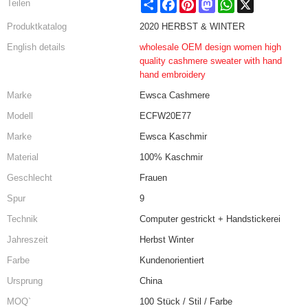
Share
Facebook
Pinterest
Mastodon
WhatsApp
X
Teilen
Produktkatalog
2020 HERBST & WINTER
English details
wholesale OEM design women high
quality cashmere sweater with hand
hand embroidery
Marke
Ewsca Cashmere
Modell
ECFW20E77
Marke
Ewsca Kaschmir
Material
100% Kaschmir
Geschlecht
Frauen
Spur
9
Technik
Computer gestrickt + Handstickerei
Jahreszeit
Herbst Winter
Farbe
Kundenorientiert
Ursprung
China
MOQ`
100 Stück / Stil / Farbe