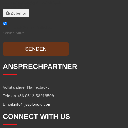
.rar/.zip/.jpg/.png/.gif/.doc/.xls/.pdf,
maximal 20 MB
Zubehör
Stimme ich Service-Artikel zu,
Service-Artikel
SENDEN
ANSPRECHPARTNER
Vollständiger Name:
Jacky
Telefon:
+86 0512-58919509
Email:
info@jssplendid.com
CONNECT WITH US