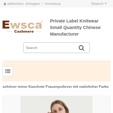
Deutsch
willkommen,
Einloggen
/
Anmeldung
Private Label Knitwear
Small Quantity Chinese
Manufacturer
Herrenpullover aus Kammgarnseide und Kaschmir
schöner reiner Kaschmir Frauenpullover mit natürlicher Farbe