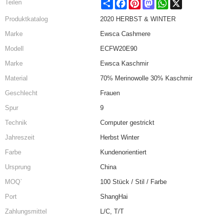
Share
Facebook
Pinterest
Mastodon
WhatsApp
X
Teilen
Produktkatalog
2020 HERBST & WINTER
Marke
Ewsca Cashmere
Modell
ECFW20E90
Marke
Ewsca Kaschmir
Material
70% Merinowolle 30% Kaschmir
Geschlecht
Frauen
Spur
9
Technik
Computer gestrickt
Jahreszeit
Herbst Winter
Farbe
Kundenorientiert
Ursprung
China
MOQ`
100 Stück / Stil / Farbe
Port
ShangHai
Zahlungsmittel
L/C, T/T