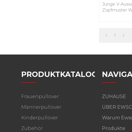
Junge V-Aussc
Zopfmuster We
1
PRODUKTKATALOG
NAVIGA
Frauenpullover
ZUHAUSE
Männerpullover
ÜBER EWSC
Kinderpullover
Warum Ewsc
Zubehör
Produkte