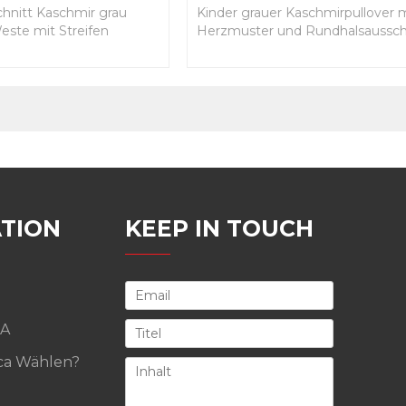
hnitt Kaschmir grau
Kinder grauer Kaschmirpullover 
ste mit Streifen
Herzmuster und Rundhalsaussch
TION
KEEP IN TOUCH
A
a Wählen?