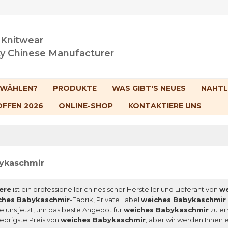
 Knitwear
ty Chinese Manufacturer
 WÄHLEN?
PRODUKTE
WAS GIBT'S NEUES
NAHTL
OFFEN 2026
ONLINE-SHOP
KONTAKTIERE UNS
ykaschmir
ere
ist ein professioneller chinesischer Hersteller und Lieferant von
we
ches Babykaschmir
-Fabrik, Private Label
weiches Babykaschmir
e uns jetzt, um das beste Angebot für
weiches Babykaschmir
zu er
iedrigste Preis von
weiches Babykaschmir
, aber wir werden Ihnen 