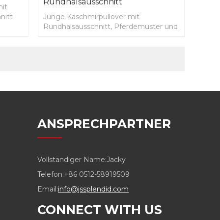
Rundhalsausschnitt
mit
nitt
Junge Kaschmirpullover mit
Rundhalsausschnitt, Pferdemuster und
Rundhalsausschnitt
ANSPRECHPARTNER
Vollständiger Name:
Jacky
Telefon:
+86 0512-58919509
Email:
info@jssplendid.com
CONNECT WITH US