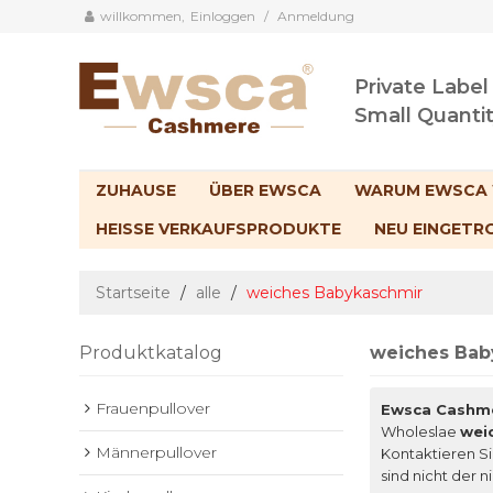
willkommen,
Einloggen
/
Anmeldung
Private Label
Small Quanti
ZUHAUSE
ÜBER EWSCA
WARUM EWSCA
HEISSE VERKAUFSPRODUKTE
NEU EINGETR
Startseite
/
alle
/
weiches Babykaschmir
Produktkatalog
weiches Bab
Frauenpullover
Ewsca Cashm
Wholeslae
wei
Männerpullover
Kontaktieren Si
sind nicht der n