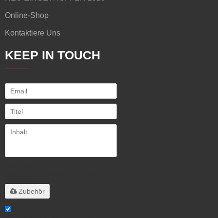
Online-Shop
Kontaktiere Uns
KEEP IN TOUCH
Unterstützt nur
.rar/.zip/.jpg/.png/.gif/.doc/.xls/.pdf,
maximal 20 MB
Zubehör
Stimme ich Service-Artikel zu,