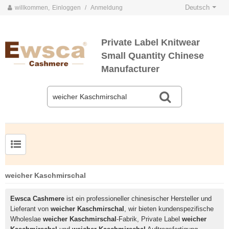
Deutsch
willkommen,
Einloggen
/
Anmeldung
Private Label Knitwear
Small Quantity Chinese
Manufacturer
Herrenpullover aus Kammgarnseide und Kaschmir
weicher Kaschmirschal
Ewsca Cashmere
ist ein professioneller chinesischer Hersteller und
Lieferant von
weicher Kaschmirschal
, wir bieten kundenspezifische
Wholeslae
weicher Kaschmirschal
-Fabrik, Private Label
weicher