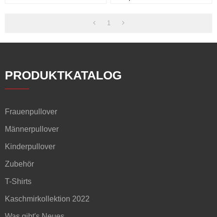
Winter
Außenbereich
1
PRODUKTKATALOG
Frauenpullover
Männerpullover
Kinderpullover
Zubehör
T-Shirts
Kaschmirkollektion 2022
Was gibt's Neues