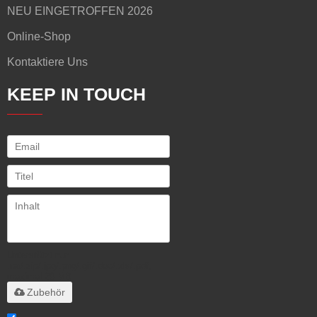
NEU EINGETROFFEN 2026
Online-Shop
Kontaktiere Uns
KEEP IN TOUCH
Unterstützt nur
.rar/.zip/.jpg/.png/.gif/.doc/.xls/.pdf,
maximal 20 MB
Zubehör