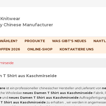
 Knitwear
ty Chinese Manufacturer
 WÄHLEN?
PRODUKTE
WAS GIBT'S NEUES
NAHTL
OFFEN 2026
ONLINE-SHOP
KONTAKTIERE UNS
mirseide
 T Shirt aus Kaschmirseide
ere
ist ein professioneller chinesischer Hersteller und Lieferant von
ne
sche Wholeslae
neues Damen T Shirt aus Kaschmirseide
-Fabrik,
e
und
neues Damen T Shirt aus Kaschmirseide
Auftragsfertigung
T Shirt aus Kaschmirseide
zu erhalten. , wir werden in angemessen