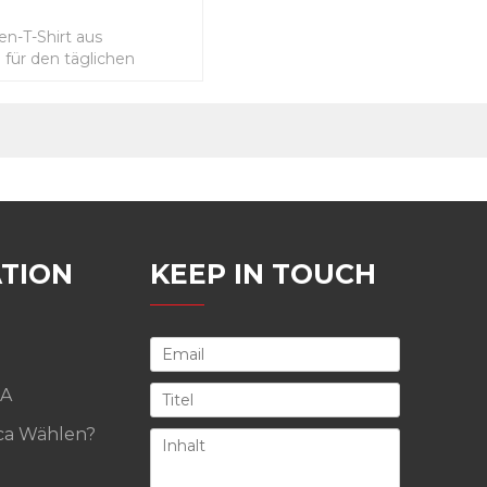
n-T-Shirt aus
 für den täglichen
TION
KEEP IN TOUCH
A
a Wählen?