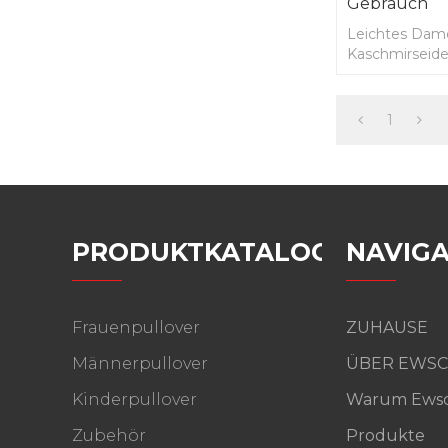
Gebrauch
Leichtes Dame
Kaschmirseide
Gebrauch
1
PRODUKTKATALOG
NAVIGA
Frauenpullover
ZUHAUSE
Männerpullover
ÜBER EWSC
Kinderpullover
Warum Ewsc
Zubehör
Produkte