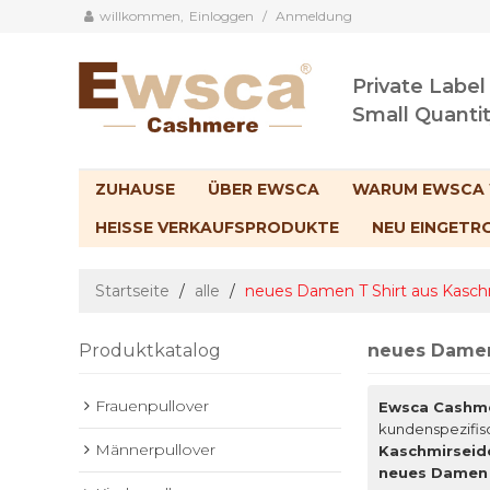
willkommen,
Einloggen
/
Anmeldung
Private Label
Small Quanti
ZUHAUSE
ÜBER EWSCA
WARUM EWSCA
HEISSE VERKAUFSPRODUKTE
NEU EINGETR
Startseite
/
alle
/
neues Damen T Shirt aus Kasch
Produktkatalog
neues Damen
Frauenpullover
Ewsca Cashm
kundenspezifi
Männerpullover
Kaschmirseid
neues Damen 