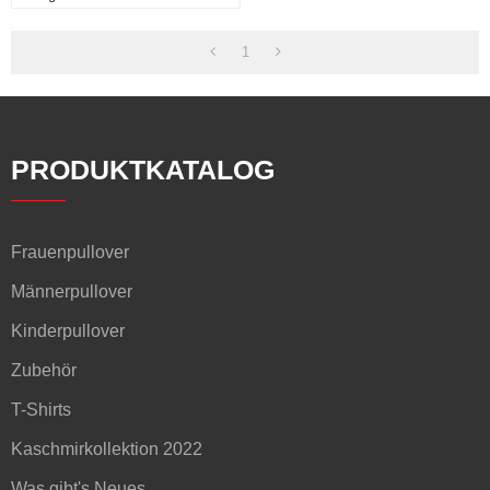
Seidenkaschmir-Mix
1
PRODUKTKATALOG
Frauenpullover
Männerpullover
Kinderpullover
Zubehör
T-Shirts
Kaschmirkollektion 2022
Was gibt's Neues