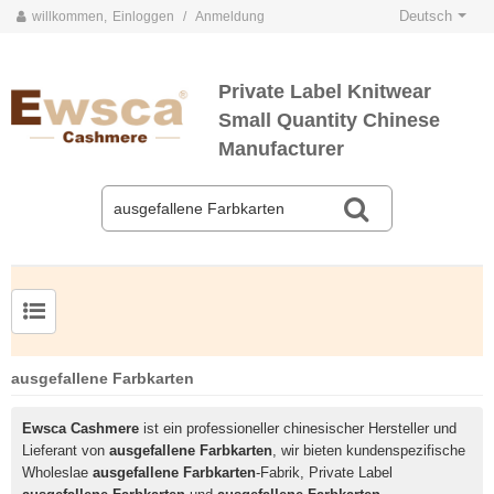
Deutsch
willkommen,
Einloggen
/
Anmeldung
Private Label Knitwear
Small Quantity Chinese
Manufacturer
Herrenpullover aus Kammgarnseide und Kaschmir
ausgefallene Farbkarten
Ewsca Cashmere
ist ein professioneller chinesischer Hersteller und
Lieferant von
ausgefallene Farbkarten
, wir bieten kundenspezifische
Wholeslae
ausgefallene Farbkarten
-Fabrik, Private Label