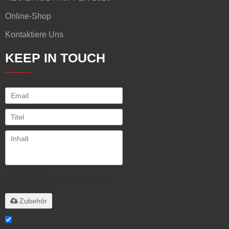
Online-Shop
Kontaktiere Uns
KEEP IN TOUCH
Unterstützt nur
.rar/.zip/.jpg/.png/.gif/.doc/.xls/.pdf,
maximal 20 MB
Zubehör
Stimme ich Service-Artikel zu,