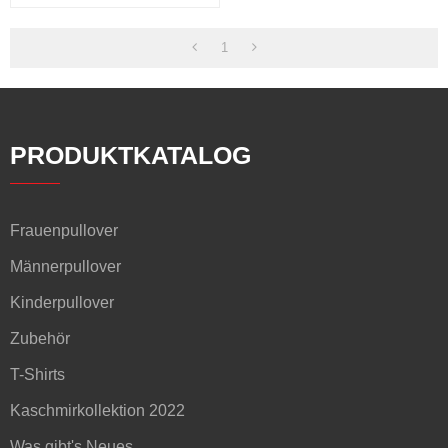
Rundhalsausschnitt Und
Zopfmuster
1
PRODUKTKATALOG
Frauenpullover
Männerpullover
Kinderpullover
Zubehör
T-Shirts
Kaschmirkollektion 2022
Was gibt's Neues