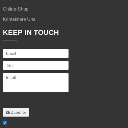
Online-Shop
Kontaktiere Uns
KEEP IN TOUCH
Unterstützt nur
.rar/.zip/.jpg/.png/.gif/.doc/.xls/.pdf,
maximal 20 MB
Zubehör
Stimme ich Service-Artikel zu,