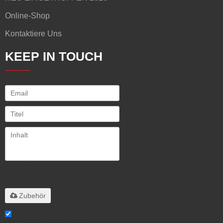
Online-Shop
Kontaktiere Uns
KEEP IN TOUCH
Unterstützt nur
.rar/.zip/.jpg/.png/.gif/.doc/.xls/.pdf,
maximal 20 MB
Zubehör
Stimme ich Service-Artikel zu,