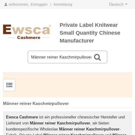
Deutsch
willkommen,
Einloggen
/
Anmeldung
Private Label Knitwear
Small Quantity Chinese
Manufacturer
Herrenpullover aus Kammgarnseide und Kaschmir
Männer reiner Kaschmirpullover
Ewsca Cashmere
ist ein professioneller chinesischer Hersteller und
Lieferant von
Männer reiner Kaschmirpullover
, wir bieten
kundenspezifische Wholeslae
Männer reiner Kaschmirpullover
-