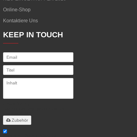
Online-Shop
Kontaktiere Uns
KEEP IN TOUCH
Unterstützt nur
.rar/.zip/.jpg/.png/.gif/.doc/.xls/.pdf,
maximal 20 MB
Zubehör
Stimme ich Service-Artikel zu,