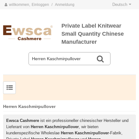
Deutsch
willkommen,
Einloggen
/
Anmeldung
Private Label Knitwear
Small Quantity Chinese
Manufacturer
Herrenpullover aus Kammgarnseide und Kaschmir
Herren Kaschmirpullover
Ewsca Cashmere
ist ein professioneller chinesischer Hersteller und
Lieferant von
Herren Kaschmirpullover
, wir bieten
kundenspezifische Wholeslae
Herren Kaschmirpullover
-Fabrik,