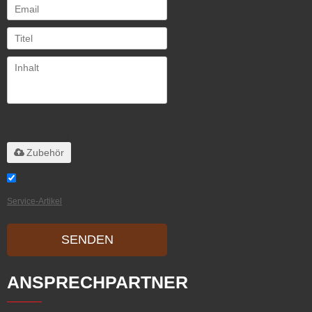
Unterstützt nur
.rar/.zip/.jpg/.png/.gif/.doc/.xls/.pdf,
maximal 20 MB
Zubehör
Stimme ich Service-Artikel zu,
Service-Artikel
SENDEN
ANSPRECHPARTNER