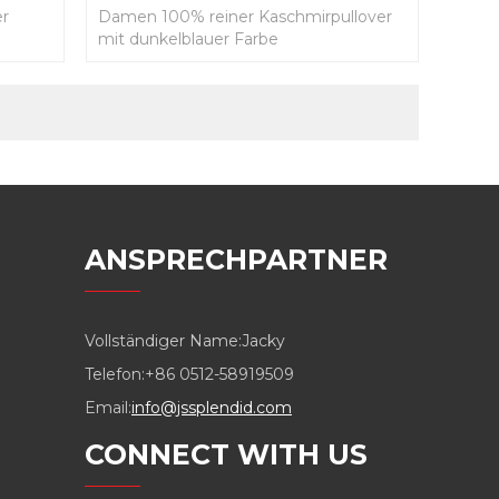
er
Damen 100% reiner Kaschmirpullover
mit dunkelblauer Farbe
ANSPRECHPARTNER
Vollständiger Name:
Jacky
Telefon:
+86 0512-58919509
Email:
info@jssplendid.com
CONNECT WITH US