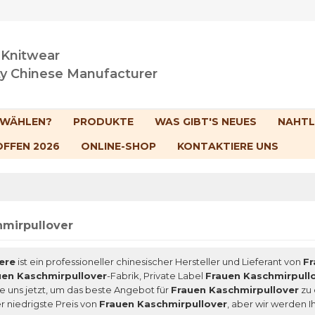
 Knitwear
ty Chinese Manufacturer
 WÄHLEN?
PRODUKTE
WAS GIBT'S NEUES
NAHTL
OFFEN 2026
ONLINE-SHOP
KONTAKTIERE UNS
hmirpullover
ere
ist ein professioneller chinesischer Hersteller und Lieferant von
Fr
uen Kaschmirpullover
-Fabrik, Private Label
Frauen Kaschmirpull
e uns jetzt, um das beste Angebot für
Frauen Kaschmirpullover
zu 
er niedrigste Preis von
Frauen Kaschmirpullover
, aber wir werden 