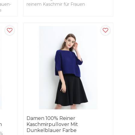
rauen-
reinem Kaschmir für Frauen
e
Damen 100% Reiner
n
Kaschmirpullover Mit
Dunkelblauer Farbe
0%