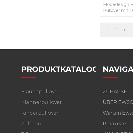
Modedesign F
Pullover mit 
1
PRODUKTKATALOG
NAVIGA
Frauenpullover
ZUHAUSE
Männerpullover
ÜBER EWSC
Kinderpullover
Warum Ewsc
Zubehör
Produkte