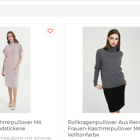
mirpullover Mit
Rollkragenpullover Aus Re
dstickerei
Frauen-Kaschmirpullover Mi
Volltonfarbe
irpullover mit schöner