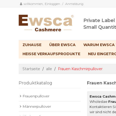
willkommen,
Einloggen
/
Anmeldung
Private Label
Small Quanti
ZUHAUSE
ÜBER EWSCA
WARUM EWSCA
HEISSE VERKAUFSPRODUKTE
NEU EINGETR
Startseite
/
alle
/
Frauen Kaschmirpullover
Produktkatalog
Frauen Kasc
Frauenpullover
Ewsca Cashm
Wholeslae
Fra
Männerpullover
Kontaktieren Si
wir sind nicht d