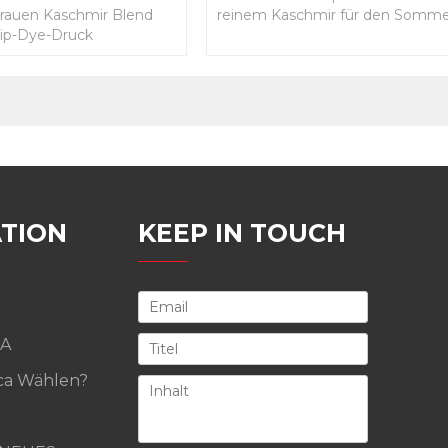
rauen Kaschmir Blend
reinem Kaschmir für den Somm
Dip-Dye-Druck
TION
KEEP IN TOUCH
A
a Wählen?