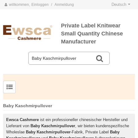
Deutsch
willkommen,
Einloggen
/
Anmeldung
Private Label Knitwear
Small Quantity Chinese
Manufacturer
Herrenpullover aus Kammgarnseide und Kaschmir
Baby Kaschmirpullover
Ewsca Cashmere
ist ein professioneller chinesischer Hersteller und
Lieferant von
Baby Kaschmirpullover
, wir bieten kundenspezifische
Wholeslae
Baby Kaschmirpullover
-Fabrik, Private Label
Baby