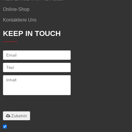
Online-Shop
Kontaktiere Uns
KEEP IN TOUCH
Unterstützt nur
.rar/.zip/.jpg/.png/.gif/.doc/.xls/.pdf,
maximal 20 MB
Zubehör
Stimme ich Service-Artikel zu,