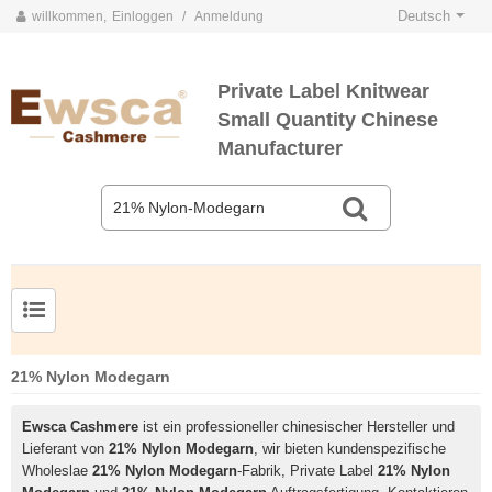
Deutsch
willkommen,
Einloggen
/
Anmeldung
Private Label Knitwear
Small Quantity Chinese
Manufacturer
Herrenpullover aus Kammgarnseide und Kaschmir
21% Nylon Modegarn
Ewsca Cashmere
ist ein professioneller chinesischer Hersteller und
Lieferant von
21% Nylon Modegarn
, wir bieten kundenspezifische
Wholeslae
21% Nylon Modegarn
-Fabrik, Private Label
21% Nylon