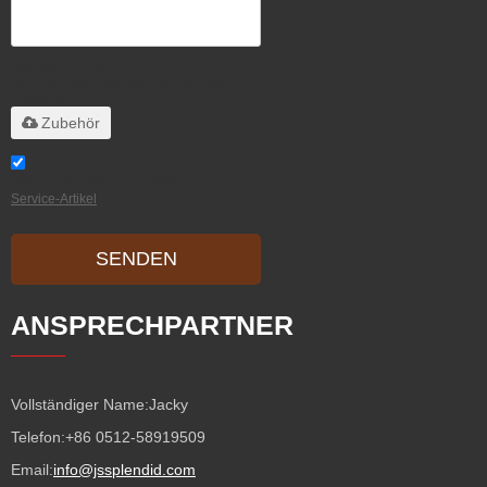
Unterstützt nur
.rar/.zip/.jpg/.png/.gif/.doc/.xls/.pdf,
maximal 20 MB
Zubehör
Stimme ich Service-Artikel zu,
Service-Artikel
SENDEN
ANSPRECHPARTNER
Vollständiger Name:
Jacky
Telefon:
+86 0512-58919509
Email:
info@jssplendid.com