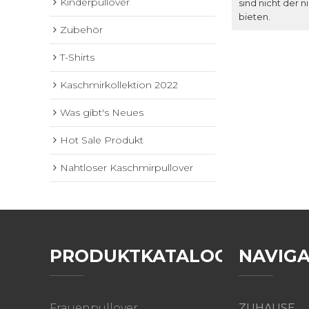
Kinderpullover
sind nicht der n
bieten.
Zubehör
T-Shirts
Kaschmirkollektion 2022
Was gibt's Neues
Hot Sale Produkt
Nahtloser Kaschmirpullover
PRODUKTKATALOG
NAVIGA
Frauenpullover
ZUHAUSE