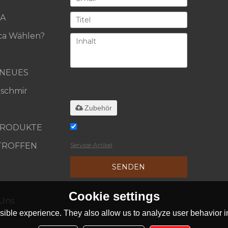
A
a Wählen?
 NEUES
Unterstützt nur
.rar/.zip/.jpg/.png/.gif/.doc/.xls/.pdf,
aschmir
maximal 20 MB
Zubehör
PRODUKTE
Stimme ich Service-Artikel zu,
TROFFEN
Service-Artikel
SENDEN
Cookie settings
 Uns
ible experience. They also allow us to analyze user behavior in