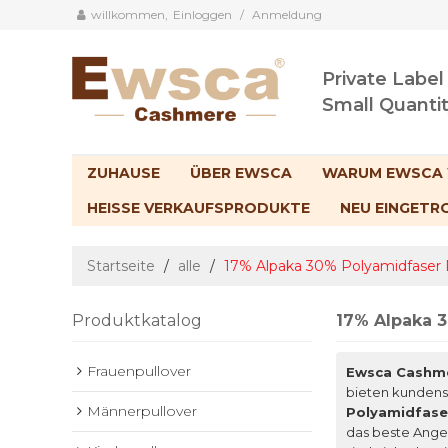
willkommen,
Einloggen
/
Anmeldung
Private Label
Small Quanti
ZUHAUSE
ÜBER EWSCA
WARUM EWSCA
HEISSE VERKAUFSPRODUKTE
NEU EINGETR
Startseite
/
alle
/
17% Alpaka 30% Polyamidfaser 
Produktkatalog
17% Alpaka 
Frauenpullover
Ewsca Cashm
bieten kundens
Männerpullover
Polyamidfase
das beste Ange