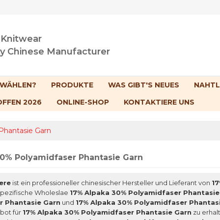
 Knitwear
ty Chinese Manufacturer
 WÄHLEN?
PRODUKTE
WAS GIBT'S NEUES
NAHTL
OFFEN 2026
ONLINE-SHOP
KONTAKTIERE UNS
Phantasie Garn
30% Polyamidfaser Phantasie Garn
ere
ist ein professioneller chinesischer Hersteller und Lieferant von
17
pezifische Wholeslae
17% Alpaka 30% Polyamidfaser Phantasie
r Phantasie Garn
und
17% Alpaka 30% Polyamidfaser Phantas
bot für
17% Alpaka 30% Polyamidfaser Phantasie Garn
zu erhal