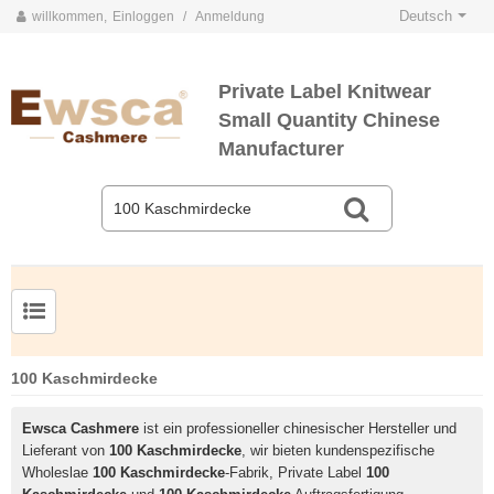
Deutsch
willkommen,
Einloggen
/
Anmeldung
Private Label Knitwear
Small Quantity Chinese
Manufacturer
Herrenpullover aus Kammgarnseide und Kaschmir
100 Kaschmirdecke
Ewsca Cashmere
ist ein professioneller chinesischer Hersteller und
Lieferant von
100 Kaschmirdecke
, wir bieten kundenspezifische
Wholeslae
100 Kaschmirdecke
-Fabrik, Private Label
100