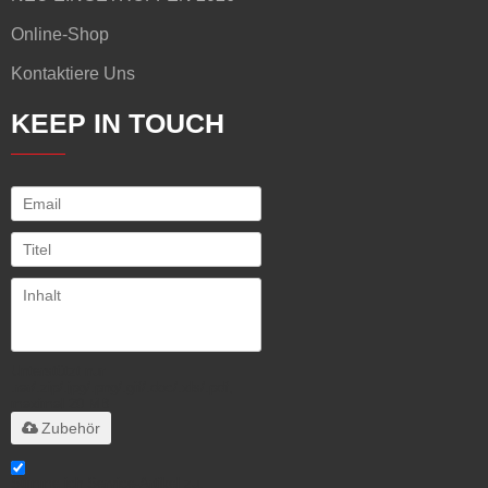
Online-Shop
Kontaktiere Uns
KEEP IN TOUCH
Unterstützt nur
.rar/.zip/.jpg/.png/.gif/.doc/.xls/.pdf,
maximal 20 MB
Zubehör
Stimme ich Service-Artikel zu,