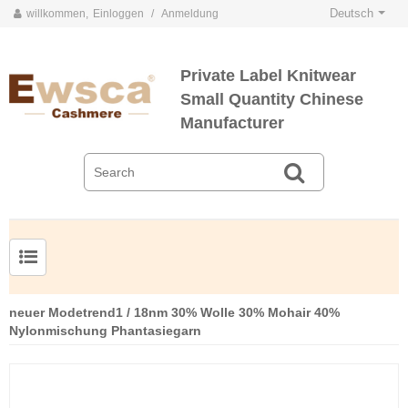
Deutsch
willkommen,
Einloggen
/
Anmeldung
Private Label Knitwear
Small Quantity Chinese
Manufacturer
Herrenpullover aus Kammgarnseide und Kaschmir
neuer Modetrend1 / 18nm 30% Wolle 30% Mohair 40%
Nylonmischung Phantasiegarn