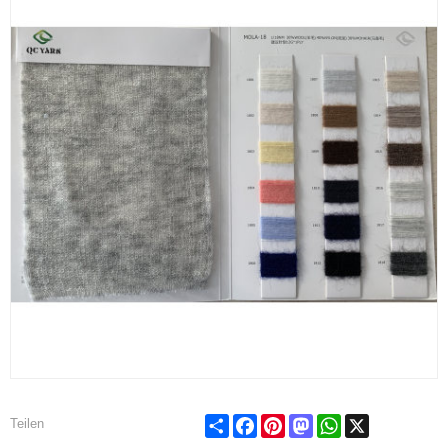
Share
Facebook
Pinterest
Mastodon
WhatsApp
X
Teilen