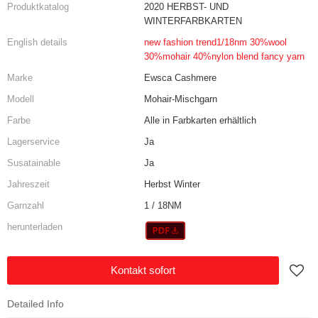
Produktkatalog
2020 HERBST- UND
WINTERFARBKARTEN
English details
new fashion trend1/18nm 30%wool
30%mohair 40%nylon blend fancy yarn
Marke
Ewsca Cashmere
Modell
Mohair-Mischgarn
Farbe
Alle in Farbkarten erhältlich
Lagerservice
Ja
Susatainable
Ja
Jahreszeit
Herbst Winter
Garnzahl
1 / 18NM
herunterladen
Kontakt sofort
Detailed Info