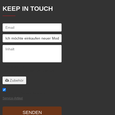
KEEP IN TOUCH
Unterstützt nur
.rar/.zip/.jpg/.png/.gif/.doc/.xls/.pdf,
maximal 20 MB
Zubehör
Stimme ich Service-Artikel zu,
Service-Artikel
SENDEN