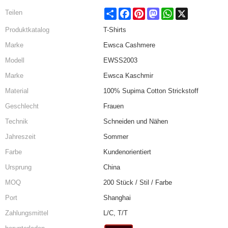
Share
Facebook
Pinterest
Mastodon
WhatsApp
X
Teilen
Produktkatalog
T-Shirts
Marke
Ewsca Cashmere
Modell
EWSS2003
Marke
Ewsca Kaschmir
Material
100% Supima Cotton Strickstoff
Geschlecht
Frauen
Technik
Schneiden und Nähen
Jahreszeit
Sommer
Farbe
Kundenorientiert
Ursprung
China
MOQ
200 Stück / Stil / Farbe
Port
Shanghai
Zahlungsmittel
L/C, T/T