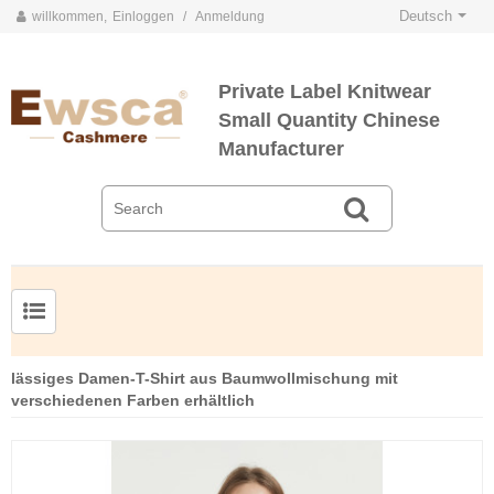
Deutsch
willkommen,
Einloggen
/
Anmeldung
Private Label Knitwear
Small Quantity Chinese
Manufacturer
Herrenpullover aus Kammgarnseide und Kaschmir
lässiges Damen-T-Shirt aus Baumwollmischung mit
verschiedenen Farben erhältlich