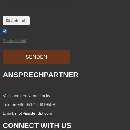
Unterstützt nur
.rar/.zip/.jpg/.png/.gif/.doc/.xls/.pdf,
maximal 20 MB
Zubehör
Stimme ich Service-Artikel zu,
Service-Artikel
SENDEN
ANSPRECHPARTNER
Vollständiger Name:
Jacky
Telefon:
+86 0512-58919509
Email:
info@jssplendid.com
CONNECT WITH US