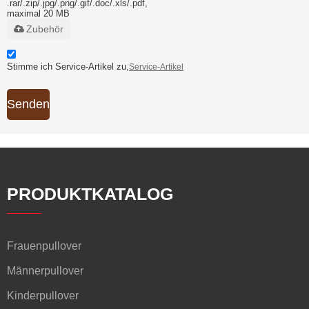
.rar/.zip/.jpg/.png/.gif/.doc/.xls/.pdf,
maximal 20 MB
Zubehör
Stimme ich Service-Artikel zu,
Service-Artikel
Senden
PRODUKTKATALOG
Frauenpullover
Männerpullover
Kinderpullover