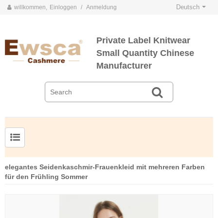
Deutsch
willkommen,
Einloggen
/
Anmeldung
Private Label Knitwear
Small Quantity Chinese
Manufacturer
Herrenpullover aus Kammgarnseide und Kaschmir
elegantes Seidenkaschmir-Frauenkleid mit mehreren Farben
für den Frühling Sommer