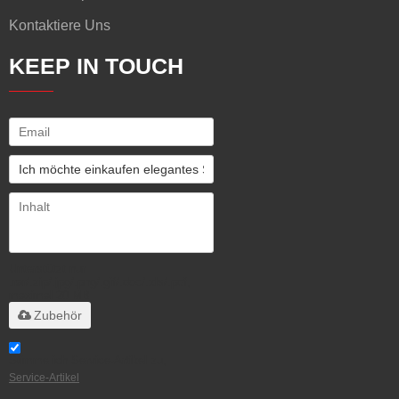
Kontaktiere Uns
KEEP IN TOUCH
Unterstützt nur
.rar/.zip/.jpg/.png/.gif/.doc/.xls/.pdf,
maximal 20 MB
Zubehör
Stimme ich Service-Artikel zu,
Service-Artikel