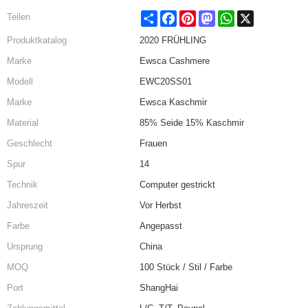
Share
Facebook
Pinterest
Mastodon
WhatsApp
X
Teilen
Produktkatalog
2020 FRÜHLING
Marke
Ewsca Cashmere
Modell
EWC20SS01
Marke
Ewsca Kaschmir
Material
85% Seide 15% Kaschmir
Geschlecht
Frauen
Spur
14
Technik
Computer gestrickt
Jahreszeit
Vor Herbst
Farbe
Angepasst
Ursprung
China
MOQ
100 Stück / Stil / Farbe
Port
ShangHai