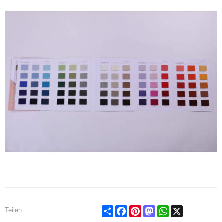
Share
Facebook
Pinterest
Mastodon
WhatsApp
X
Teilen