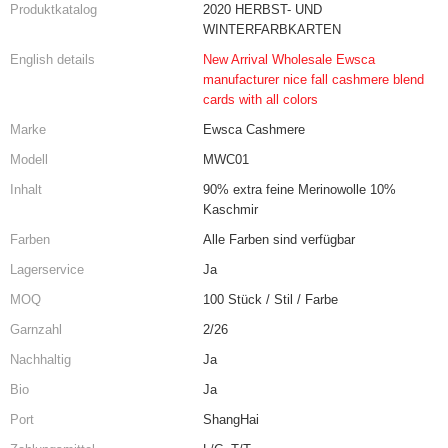
Produktkatalog
2020 HERBST- UND
WINTERFARBKARTEN
English details
New Arrival Wholesale Ewsca
manufacturer nice fall cashmere blend
cards with all colors
Marke
Ewsca Cashmere
Modell
MWC01
Inhalt
90% extra feine Merinowolle 10%
Kaschmir
Farben
Alle Farben sind verfügbar
Lagerservice
Ja
MOQ
100 Stück / Stil / Farbe
Garnzahl
2/26
Nachhaltig
Ja
Bio
Ja
Port
ShangHai