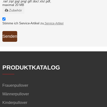
.rar/.zip/.jpg/.png/.gif/.doc/.xls/.pdf,
maximal 20 MB
Zubehör
Stimme ich Service-Artikel zu,
Service-Artikel
Senden
PRODUKTKATALOG
Frauenpullover
Männerpullover
Kinderpullover