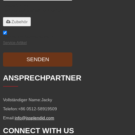
Unterstützt nur
.rar/.zip/.jpg/.png/.gif/.doc/.xls/.pdf,
maximal 20 MB
Zubehör
Stimme ich Service-Artikel zu,
Service-Artikel
SENDEN
ANSPRECHPARTNER
Vollständiger Name:
Jacky
Telefon:
+86 0512-58919509
Email:
info@jssplendid.com
CONNECT WITH US