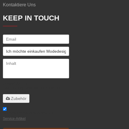
Kontaktiere Uns
KEEP IN TOUCH
Unterstützt nur
.rar/.zip/.jpg/.png/.gif/.doc/.xls/.pdf,
maximal 20 MB
Zubehör
Stimme ich Service-Artikel zu,
Service-Artikel