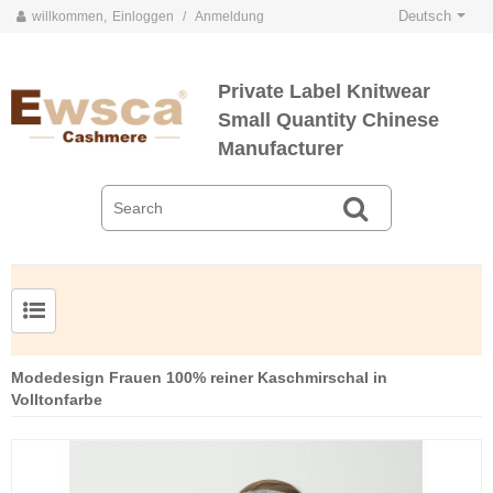
Deutsch
willkommen,
Einloggen
/
Anmeldung
Private Label Knitwear
Small Quantity Chinese
Manufacturer
Herrenpullover aus Kammgarnseide und Kaschmir
Modedesign Frauen 100% reiner Kaschmirschal in
Volltonfarbe